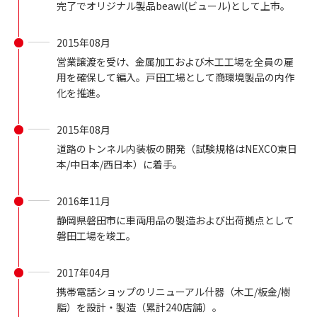
完了でオリジナル製品beawl(ビュール)として上市。
2015年08月
営業譲渡を受け、金属加工および木工工場を全員の雇
用を確保して編入。戸田工場として商環境製品の内作
化を推進。
2015年08月
道路のトンネル内装板の開発（試験規格はNEXCO東日
本/中日本/西日本）に着手。
2016年11月
静岡県磐田市に車両用品の製造および出荷拠点として
磐田工場を竣工。
2017年04月
携帯電話ショップのリニューアル什器（木工/板金/樹
脂）を設計・製造（累計240店舗）。