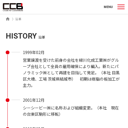
シーシービー株式会社
MENU
ホーム
沿革
HISTORY
沿革
1999年02月
営業譲渡を受けた前身の会社を緑川化成工業㈱がグル
ープ会社として全員の雇用確保により編入。新たにパ
ノラミック㈱として再建を目指して発足。（本社 目黒
区大橋、工場 茨城県結城市） 初期は樹脂の板加工が
主力。
2001年12月
シーシービー㈱に名称および組織変更。（本社 現在
の台東区駒形に移転）