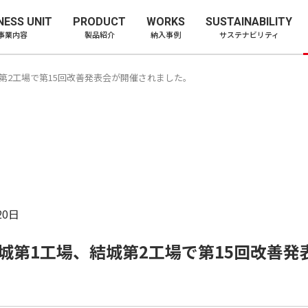
ー株式会社
NESS UNIT
PRODUCT
WORKS
SUSTAINABILITY
事業内容
製品紹介
納入事例
サステナビリティ
結城第2工場で第15回改善発表会が開催されました。
20日
 結城第1工場、結城第2工場で第15回改善